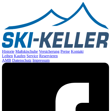
Historie
Maßskischuhe
Versicherung
Preise
Kontakt
Leihen
Kaufen
Service
Reservieren
AMB
Datenschutz
Impressum