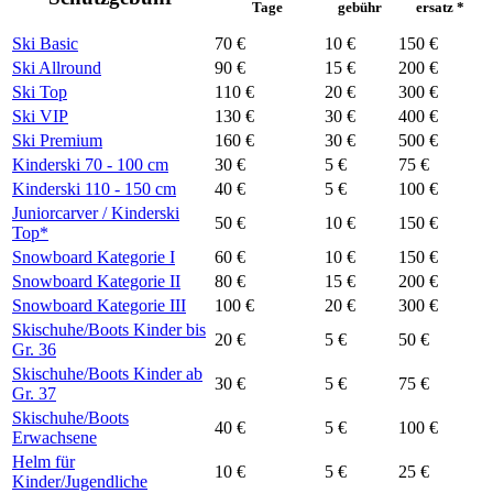
Tage
gebühr
ersatz *
Ski Basic
70 €
10 €
150 €
Ski Allround
90 €
15 €
200 €
Ski Top
110 €
20 €
300 €
Ski VIP
130 €
30 €
400 €
Ski Premium
160 €
30 €
500 €
Kinderski
70 - 100 cm
30 €
5 €
75 €
Kinderski
110 - 150 cm
40 €
5 €
100 €
Juniorcarver / Kinderski
50 €
10 €
150 €
Top*
Snowboard Kategorie I
60 €
10 €
150 €
Snowboard Kategorie II
80 €
15 €
200 €
Snowboard Kategorie III
100 €
20 €
300 €
Skischuhe/Boots Kinder
bis
20 €
5 €
50 €
Gr. 36
Skischuhe/Boots Kinder
ab
30 €
5 €
75 €
Gr. 37
Skischuhe/Boots
40 €
5 €
100 €
Erwachsene
Helm für
10 €
5 €
25 €
Kinder/Jugendliche